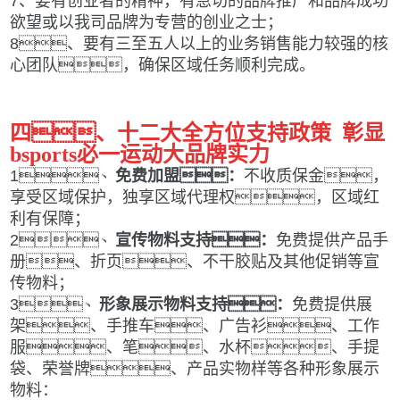
7、要有创业者的精神，有急切的品牌推广和品牌成功
欲望或以我司品牌为专营的创业之士；
8、要有三至五人以上的业务销售能力较强的核
心团队，确保区域任务顺利完成。
四、十
二
大全方位支持政策
彰显
bsports必一运动大品牌实力
1、
免费加盟
：
不收质保金，
享受区域保护，独享区域代理权，区域红
利有保障；
2
、
宣传物料支持：
免费提供产品手
册、折页、不干胶贴及其他促销等宣
传物料；
3
、
形象展示物料支持：
免费提供展
架、
手推车、
广告衫、
工作
服、
笔、水杯
、手提
袋、荣誉牌、产品实物样
等
各种
形象展示
物料：