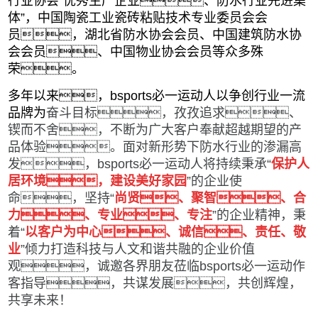
行业协会“优秀生产企业、防水行业先进集
体”，中国陶瓷工业瓷砖粘贴技术专业委员会会
员，湖北省防水协会会员、中国建筑防水协
会会员、中国物业协会会员等众多殊
荣。
多年以来，bsports必一运动人以争创行业一流
品牌为
奋斗目标，孜孜追求、
锲而不舍，不断为广大客户奉献超越期望的产
品体验。面对新形势下防水行业的渗漏高
发，bsports必一运动人将持续秉承“
保护人
居环境，建设美好家园
”的企业使
命，坚持“
尚贤、聚智、合
力、专业、专注
”的企业精神，秉
着“
以客户为中心、诚信、责任、敬
业
”倾力打造科技与人文和谐共融的企业价值
观，诚邀各界朋友莅临bsports必一运动作
客指导，共谋发展，共创辉煌，
共享未来！