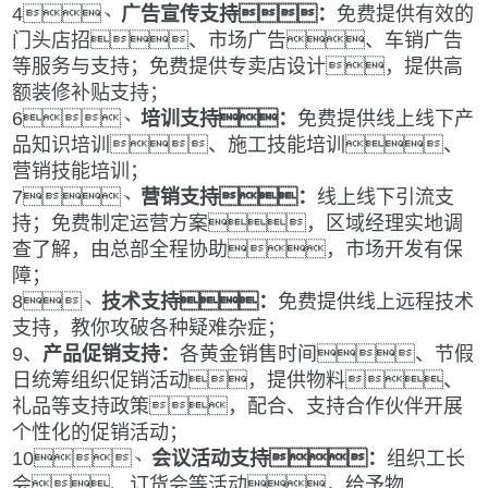
4
、
广告宣传支持：
免费提供有效的
门头店招、市场广告、车销广告
等服务与支持；免费提供专卖店设计，提供高
额装修补贴支持；
6、
培训支持：
免费提供
线上线下
产
品知识培训、施工技能培训、
营销技能培训；
7
、
营销支持：
线上线下引流支
持；
免费
制定运营方案，区域经理实地调
查了解，由总部全程协助，市场开发有保
障；
8
、
技术支持：
免费提供线上远程技术
支持，教你攻破各种疑难杂症；
9
、
产品
促销支持：
各黄金销售时间、节假
日统筹组织促销活动，提供物料、
礼品等支持政策，配合、支持合作伙伴开展
个性化的促销活动；
10
、
会议活动支持：
组织工长
会、订货会等活动，给予物