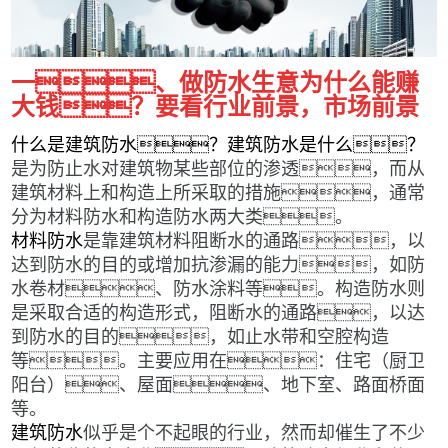
一、做防水生意为什么能赚
大钱？要看行业前景，市场前景
什么是建筑防水？建筑防水是什么？
是为防止水对建筑物某些部位的渗透，而从
建筑材料上和构造上所采取的措施，通常
分为材料防水和构造防水两大类。
材料防水
是靠建筑材料阻断水的通路，以
达到防水的目的或增加抗渗漏的能力，如防
水卷材、防水涂料等。构造防水则
是采取合适的构造形式，阻断水的通路，以达
到防水的目的，如止水带和空腔构造
等。主要应用在：住宅（厨卫
阳台）、屋面、地下室、路面桥面
等。
建筑防水
似乎是个不起眼的行业，然而却催生了不少