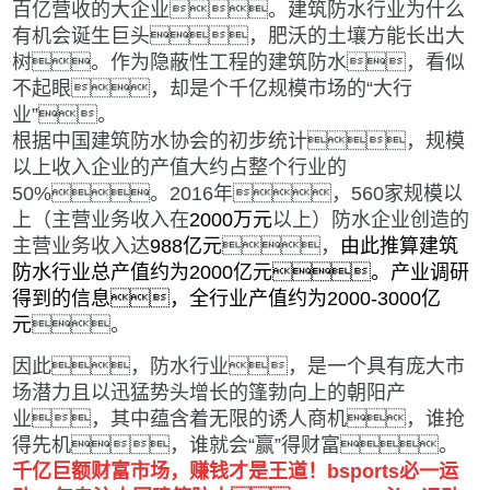
百亿营收的大企业。建筑防水行业为什么
有机会诞生巨头，肥沃的土壤方能长出大
树。作为隐蔽性工程的建筑防水，看似
不起眼，却是个千亿规模市场的“大行
业”。
根据中国建筑防水协会的初步统计，规模
以上收入企业的产值大约占整个行业的
50%。2016年，560家规模以
上（主营业务收入在
2000万元
以上）防水企业创造的
主营业务收入达
988亿元
，
由此推算
建筑
防水行业总产值约为2000亿元
。产业调研
得到的信息，全行业产值约为
2000-3000亿
元
。
因此，防水行业，是一个具有庞大市
场潜力且以迅猛势头增长的篷勃向上的朝阳产
业，其中蕴含着无限的诱人商机，谁抢
得先机，谁就会“赢”得财富。
千亿巨额财富市场，赚钱才是王道！bsports必一运