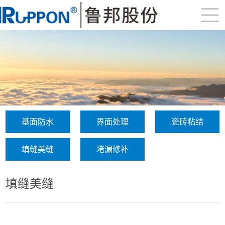
基面防水
界面处理
瓷砖粘结
填缝美缝
堵漏修补
填缝美缝