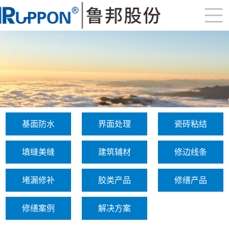
基面防水
界面处理
瓷砖粘结
填缝美缝
建筑辅材
修边线条
堵漏修补
胶类产品
修缮产品
修缮案例
解决方案