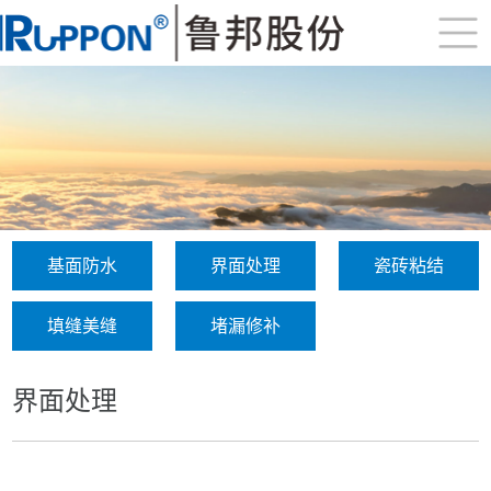
基面防水
界面处理
瓷砖粘结
填缝美缝
堵漏修补
界面处理